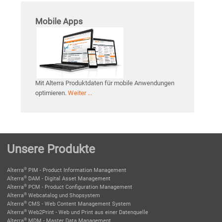
Mobile Apps
Mit Alterra Produktdaten für mobile Anwendungen
optimieren.
Weiter ...
Unsere Produkte
®
Alterra
PIM - Product Information Management
®
Alterra
DAM - Digital Asset Management
®
Alterra
PCM - Product Configuration Management
®
Alterra
Webcatalog und Shopsystem
®
Alterra
CMS - Web Content Management System
®
Alterra
Web2Print - Web und Print aus einer Datenquelle
®
Alterra
MDM - Master Data Management