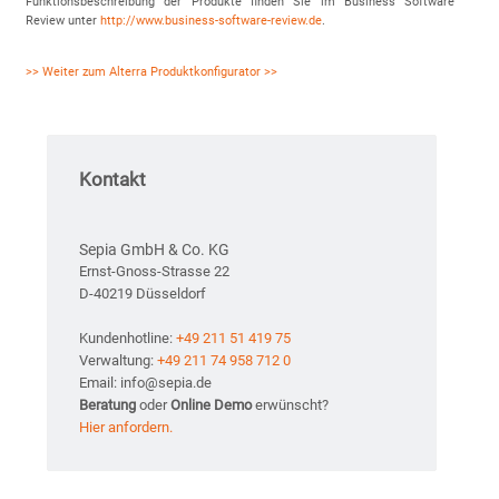
Funktionsbeschreibung der Produkte finden Sie im Business Software
Review unter
http://www.business-software-review.de
.
>> Weiter zum Alterra Produktkonfigurator >>
Kontakt
Sepia GmbH & Co. KG
Ernst-Gnoss-Strasse 22
D-40219 Düsseldorf
Kundenhotline:
+49 211 51 419 75
Verwaltung:
+49 211 74 958 712 0
Email: info@sepia.de
Beratung
oder
Online Demo
erwünscht?
Hier anfordern.