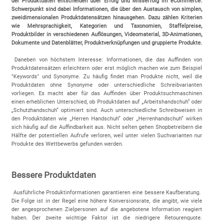
der Produktdaten entscheiden über Erfolg und Misserfolg im eCommerce.
Schwerpunkt sind dabei Informationen, die über den Austausch von simplen,
zweidimensionalen Produktdatensätzen hinausgehen. Dazu zählen Kriterien
wie Mehrsprachigkeit, Kategorien und Taxonomien, Staffelpreise,
Produktbilder in verschiedenen Auflösungen, Videomaterial, 3D-Animationen,
Dokumente und Datenblätter, Produktverknüpfungen und gruppierte Produkte.
Daneben von höchstem Interesse: Informationen, die das Auffinden von
Produktdatensätzen erleichtern oder erst möglich machen wie zum Beispiel
"Keywords" und Synonyme. Zu häufig findet man Produkte nicht, weil die
Produktdaten ohne Synonyme oder unterschiedliche Schreibvarianten
vorliegen. Es macht aber für das Auffinden über Produktsuchmaschinen
einen erheblichen Unterschied, ob Produktdaten auf „Arbeitshandschuh“ oder
„Schutzhandschuh“ optimiert sind. Auch unterschiedliche Schreibweisen in
den Produktdaten wie „Herren Handschuh“ oder „Herrenhandschuh“ wirken
sich häufig auf die Auffindbarkeit aus. Nicht selten gehen Shopbetreibern die
Hälfte der potentiellen Aufrufe verloren, weil unter vielen Suchvarianten nur
Produkte des Wettbewerbs gefunden werden.
Bessere Produktdaten
Ausführliche Produktinformationen garantieren eine bessere Kaufberatung.
Die Folge ist in der Regel eine höhere Konversionsrate, die angibt, wie viele
der angesprochenen Zielpersonen auf die angebotene Information reagiert
haben. Der zweite wichtige Faktor ist die niedrigere Retourenquote.