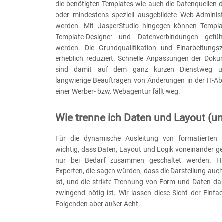
die benötigten Templates wie auch die Datenquellen 
oder mindestens speziell ausgebildete Web-Administr
werden. Mit JasperStudio hingegen können Templat
Template-Designer und Datenverbindungen geführ
werden. Die Grundqualifikation und Einarbeitungs
erheblich reduziert. Schnelle Anpassungen der Dok
sind damit auf dem ganz kurzen Dienstweg u
langwierige Beauftragen von Änderungen in der IT-Ab
einer Werber- bzw. Webagentur fällt weg.
Wie trenne ich Daten und Layout (u
Für die dynamische Ausleitung von formatierten I
wichtig, dass Daten, Layout und Logik voneinander g
nur bei Bedarf zusammen geschaltet werden. Hi
Experten, die sagen würden, dass die Darstellung auch 
ist, und die strikte Trennung von Form und Daten da
zwingend nötig ist. Wir lassen diese Sicht der Einfa
Folgenden aber außer Acht.