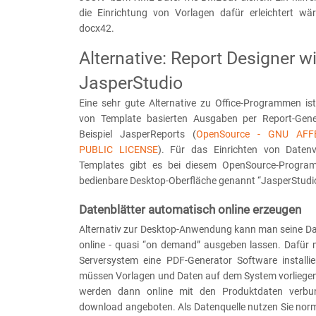
die Einrichtung von Vorlagen dafür erleichtert wä
docx42.
Alternative: Report Designer w
JasperStudio
Eine sehr gute Alternative zu Office-Programmen is
von Template basierten Ausgaben per Report-Gen
Beispiel JasperReports (
OpenSource - GNU AF
PUBLIC LICENSE
). Für das Einrichten von Daten
Templates gibt es bei diesem OpenSource-Programm
bedienbare Desktop-Oberfläche genannt “JasperStudio
Datenblätter automatisch online erzeugen
Alternativ zur Desktop-Anwendung kann man seine Da
online - quasi “on demand” ausgeben lassen. Dafür
Serversystem eine PDF-Generator Software installie
müssen Vorlagen und Daten auf dem System vorliegen
werden dann online mit den Produktdaten verb
download angeboten. Als Datenquelle nutzen Sie nor