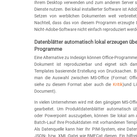
Ihrem Desktop verwenden und zum anderen Server se
Dienste nutzen. Bei lokal installierter Software ist Ad
Setzen von werblichen Dokumenten weit verbreitet
Nachteil, dass das von diesem Programm erzeugte 
Nicht-Adobe-Software nicht einfach reproduziert werd
Datenblätter automatisch lokal erzeugen übe
Programme
Eine Alternative zu Indesign können Office-Programme s
Dokument ist reproduzierbar und eignet sich dam
Templates basierende Erstellung von Drucksachen. 
man die Auswahl zwischen MS-Office (Format: Off
siehe zu diesem Format aber auch die
Kritik
)und Li
Document).
In vielen Unternehmen wird mit den gängigen MS-Of
gearbeitet. Um Produktdatenblätter automatisch ü
oder Powerpoint auszugeben, können Sie lokal am A
Batch-Lauf Ihre Produktdaten mit vorhandenen Templ
Als Datenquelle kann hier Ihr PIM-System, eine Date
JSON- bzw. XML-Datei wie BMECat dienen. Ein hilfrei