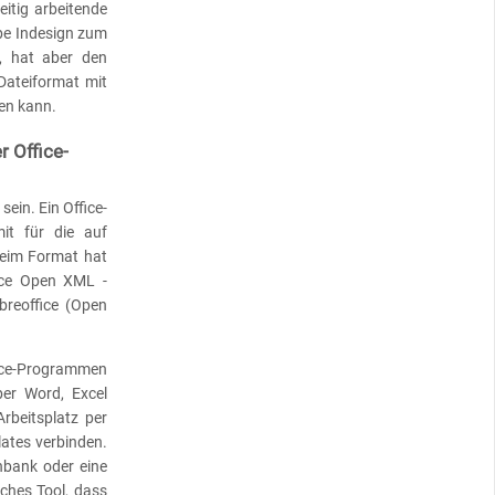
itig arbeitende
obe Indesign zum
, hat aber den
Dateiformat mit
en kann.
r Office-
ein. Ein Office-
it für die auf
Beim Format hat
ice Open XML -
breoffice (Open
fice-Programmen
ber Word, Excel
rbeitsplatz per
ates verbinden.
nbank oder eine
ches Tool, dass