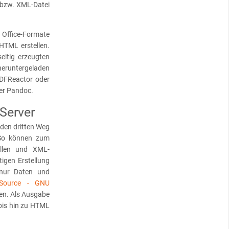
 bzw. XML-Datei
ffice-Formate
HTML erstellen.
eitig erzeugten
eruntergeladen
PDFReactor oder
er Pandoc.
 Server
 den dritten Weg
 So können zum
ellen und XML-
igen Erstellung
nur Daten und
Source - GNU
en. Als Ausgabe
bis hin zu HTML