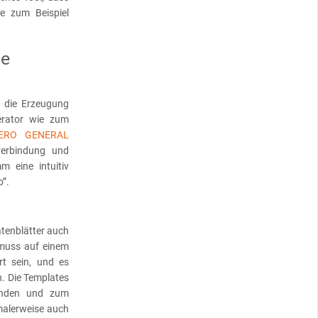
re zum Beispiel
ie
t die Erzeugung
erator wie zum
FERO GENERAL
verbindung und
 eine intuitiv
”.
tenblätter auch
 muss auf einem
rt sein, und es
. Die Templates
unden und zum
malerweise auch