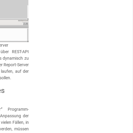
erver
 über REST-API
s dynamisch zu
r Report-Server
laufen, auf der
sollen.
es
er” Programm-
 Anpassung der
ielen Fällen, in
werden, müssen