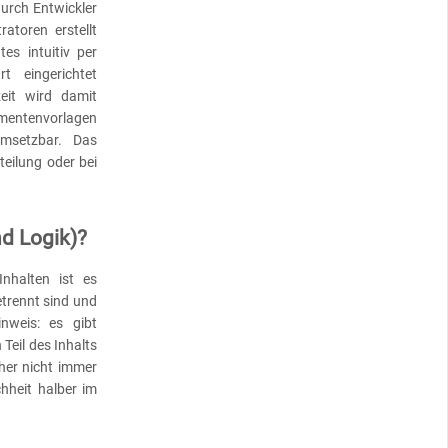
durch Entwickler
atoren erstellt
es intuitiv per
t eingerichtet
zeit wird damit
umentenvorlagen
msetzbar. Das
teilung oder bei
nd Logik)?
nhalten ist es
etrennt sind und
nweis: es gibt
Teil des Inhalts
her nicht immer
chheit halber im