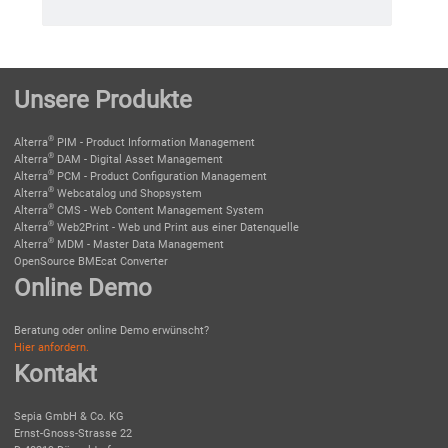
Unsere Produkte
®
Alterra
PIM - Product Information Management
®
Alterra
DAM - Digital Asset Management
®
Alterra
PCM - Product Configuration Management
®
Alterra
Webcatalog und Shopsystem
®
Alterra
CMS - Web Content Management System
®
Alterra
Web2Print - Web und Print aus einer Datenquelle
®
Alterra
MDM - Master Data Management
OpenSource BMEcat Converter
Online Demo
Beratung oder online Demo erwünscht?
Hier anfordern.
Kontakt
Sepia GmbH & Co. KG
Ernst-Gnoss-Strasse 22