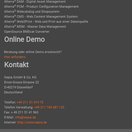
®
Alterra
DAM - Digital Asset Management
®
Alterra
PCM - Product Configuration Management
®
Alterra
Webcatalog und Shopsystem
®
Alterra
CMS - Web Content Management System
®
Alterra
Web2Print - Web und Print aus einer Datenquelle
®
Alterra
MDM - Master Data Management
OpenSource BMEcat Converter
Online Demo
Beratung oder online Demo erwünscht?
Hier anfordern.
Kontakt
Sepia GmbH & Co. KG
Ernst-Gnoss-Strasse 22
D-40219 Düsseldorf
Deutschland
Telefon:
+49 211 51 419 75
Telefon Verwaltung:
+49 211 749 587 120
Fax: + 49 211 51 41 965
E-Mail:
info@sepia.de
Internet:
http://www.sepia.de