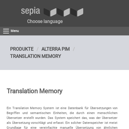
Choose language
Menu
PRODUKTE
ALTERRA PIM
TRANSLATION MEMORY
Translation Memory
Ein Translation Memory System ist eine Datenbank für Übersetzungen von
Begriffen und semantischen Einheiten, die durch einen menschlichen
Übersetzer erstellt wurden. Das System speichert das, was der Übersetzer
als Übersetzung vorschlägt und erfasst. Ein solcher Datenspeicher ist meist
Grundlage für eine vereinfachte manuelle Übersetzung von ähnlichen