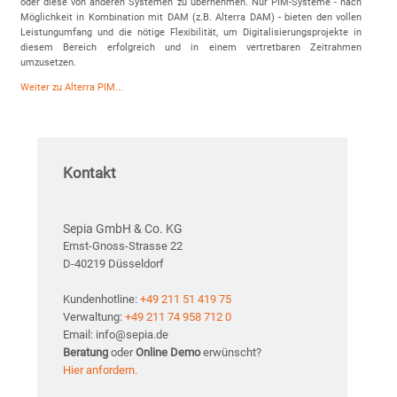
oder diese von anderen Systemen zu übernehmen. Nur PIM-Systeme - nach
Möglichkeit in Kombination mit DAM (z.B. Alterra DAM) - bieten den vollen
Leistungumfang und die nötige Flexibilität, um Digitalisierungsprojekte in
diesem Bereich erfolgreich und in einem vertretbaren Zeitrahmen
umzusetzen.
Weiter zu Alterra PIM...
Kontakt
Sepia GmbH & Co. KG
Ernst-Gnoss-Strasse 22
D-40219 Düsseldorf
Kundenhotline:
+49 211 51 419 75
Verwaltung:
+49 211 74 958 712 0
Email: info@sepia.de
Beratung
oder
Online Demo
erwünscht?
Hier anfordern.