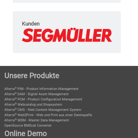
Kunden
Unsere Produkte
®
Alterra
PIM - Product Information Management
®
Alterra
DAM - Digital Asset Management
®
Alterra
PCM - Product Configuration Management
®
Alterra
Webcatalog und Shopsystem
®
Alterra
CMS - Web Content Management System
®
Alterra
Web2Print - Web und Print aus einer Datenquelle
®
Alterra
MDM - Master Data Management
OpenSource BMEcat Converter
Online Demo