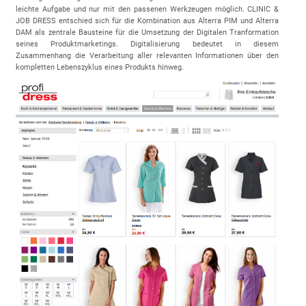
leichte Aufgabe und nur mit den passenen Werkzeugen möglich. CLINIC &
JOB DRESS entschied sich für die Kombination aus Alterra PIM und Alterra
DAM als zentrale Bausteine für die Umsetzung der Digitalen Tranformation
seines Produktmarketings. Digitalisierung bedeutet in diesem
Zusammenhang die Verarbeitung aller relevanten Informationen über den
kompletten Lebenszyklus eines Produkts hinweg.