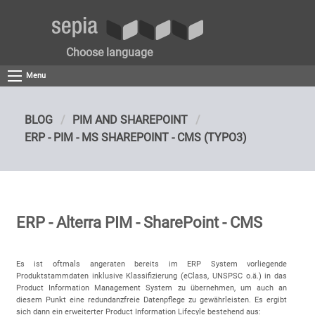
Choose language
Menu
BLOG
PIM AND SHAREPOINT
ERP - PIM - MS SHAREPOINT - CMS (TYPO3)
ERP - Alterra PIM - SharePoint - CMS
Es ist oftmals angeraten bereits im ERP System vorliegende
Produktstammdaten inklusive Klassifizierung (eClass, UNSPSC o.ä.) in das
Product Information Management System zu übernehmen, um auch an
diesem Punkt eine redundanzfreie Datenpflege zu gewährleisten. Es ergibt
sich dann ein erweiterter Product Information Lifecyle bestehend aus: