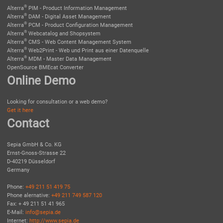
®
Alterra
PIM - Product Information Management
®
Alterra
DAM - Digital Asset Management
®
Alterra
PCM - Product Configuration Management
®
Alterra
Webcatalog and Shopsystem
®
Alterra
CMS - Web Content Management System
®
Alterra
Web2Print - Web und Print aus einer Datenquelle
®
Alterra
MDM - Master Data Management
OpenSource BMEcat Converter
Online Demo
Looking for consultation or a web demo?
Get it here
Contact
Sepia GmbH & Co. KG
Ernst-Gnoss-Strasse 22
D-40219 Düsseldorf
Germany
Phone:
+49 211 51 419 75
Phone alernative:
+49 211 749 587 120
Fax: + 49 211 51 41 965
E-Mail:
info@sepia.de
Internet:
http://www.sepia.de