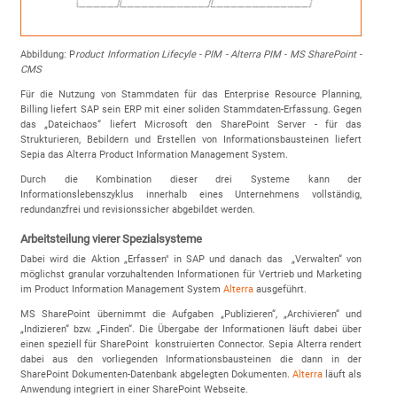
Abbildung: P
roduct Information Lifecyle - PIM - Alterra PIM - MS SharePoint -
CMS
Für die Nutzung von Stammdaten für das Enterprise Resource Planning,
Billing liefert SAP sein ERP mit einer soliden Stammdaten-Erfassung. Gegen
das „Dateichaos“ liefert Microsoft den SharePoint Server - für das
Strukturieren, Bebildern und Erstellen von Informationsbausteinen liefert
Sepia das Alterra Product Information Management System.
Durch die Kombination dieser drei Systeme kann der
Informationslebenszyklus innerhalb eines Unternehmens vollständig,
redundanzfrei und revisionssicher abgebildet werden.
Arbeitsteilung vierer Spezialsysteme
Dabei wird die Aktion „Erfassen" in SAP und danach das „Verwalten“ von
möglichst granular vorzuhaltenden Informationen für Vertrieb und Marketing
im Product Information Management System
Alterra
ausgeführt.
MS SharePoint übernimmt die Aufgaben „Publizieren“, „Archivieren“ und
„Indizieren“ bzw. „Finden“. Die Übergabe der Informationen läuft dabei über
einen speziell für SharePoint konstruierten Connector. Sepia Alterra rendert
dabei aus den vorliegenden Informationsbausteinen die dann in der
SharePoint Dokumenten-Datenbank abgelegten Dokumenten.
Alterra
läuft als
Anwendung integriert in einer SharePoint Webseite.