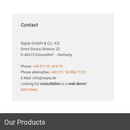
Contact
Sepia GmbH & Co. KG
Ernst-Gnoss-Strasse 22
D-40219 Düsseldorf - Germany
Phone:
+49 211 51 419 75
Phone alternative:
+49 211 74 958 712 0
E-Mail: info@sepia.de
Looking for
consultation
or a
web demo
?
Get it here.
Our Products