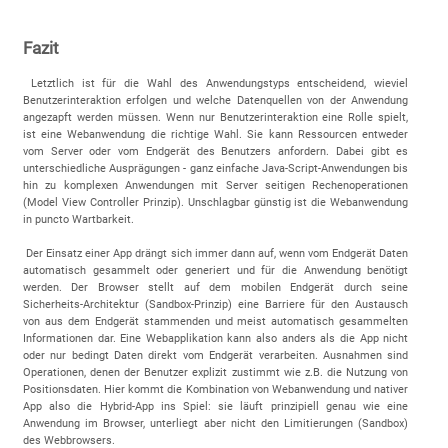
Fazit
Letztlich ist für die Wahl des Anwendungstyps entscheidend, wieviel
Benutzerinteraktion erfolgen und welche Datenquellen von der Anwendung
angezapft werden müssen. Wenn nur Benutzerinteraktion eine Rolle spielt,
ist eine Webanwendung die richtige Wahl. Sie kann Ressourcen entweder
vom Server oder vom Endgerät des Benutzers anfordern. Dabei gibt es
unterschiedliche Ausprägungen - ganz einfache Java-Script-Anwendungen bis
hin zu komplexen Anwendungen mit Server seitigen Rechenoperationen
(Model View Controller Prinzip). Unschlagbar günstig ist die Webanwendung
in puncto Wartbarkeit.
Der Einsatz einer App drängt sich immer dann auf, wenn vom Endgerät Daten
automatisch gesammelt oder generiert und für die Anwendung benötigt
werden. Der Browser stellt auf dem mobilen Endgerät durch seine
Sicherheits-Architektur (Sandbox-Prinzip) eine Barriere für den Austausch
von aus dem Endgerät stammenden und meist automatisch gesammelten
Informationen dar. Eine Webapplikation kann also anders als die App nicht
oder nur bedingt Daten direkt vom Endgerät verarbeiten. Ausnahmen sind
Operationen, denen der Benutzer explizit zustimmt wie z.B. die Nutzung von
Positionsdaten. Hier kommt die Kombination von Webanwendung und nativer
App also die Hybrid-App ins Spiel: sie läuft prinzipiell genau wie eine
Anwendung im Browser, unterliegt aber nicht den Limitierungen (Sandbox)
des Webbrowsers.