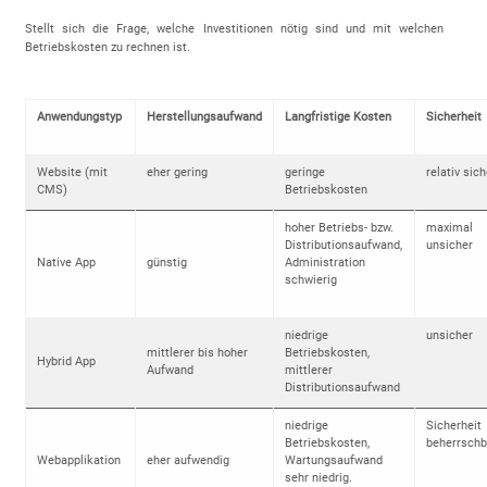
Stellt sich die Frage, welche Investitionen nötig sind und mit welchen
Betriebskosten zu rechnen ist.
Anwendungstyp
Herstellungsaufwand
Langfristige Kosten
Sicherheit
Website (mit
eher gering
geringe
relativ sich
CMS)
Betriebskosten
hoher Betriebs- bzw.
maximal
Distributionsaufwand,
unsicher
Native App
günstig
Administration
schwierig
niedrige
unsicher
mittlerer bis hoher
Betriebskosten,
Hybrid App
Aufwand
mittlerer
Distributionsaufwand
niedrige
Sicherheit
Betriebskosten,
beherrschb
Webapplikation
eher aufwendig
Wartungsaufwand
sehr niedrig.