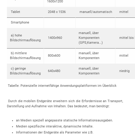
1600x1200
Tablet
2048 x 1536
manuell/automatisch
mittel
Smartphone
manuell, über
a) hohe
1400x960
Komponenten
mittel bis
Bildschirmauflösung
(GPS,Kamera...)
b) mittlere
manuell, über
800x600
mittel
Bildschirmauflösung
Komponenten
c) geringe
manuell, über
640x480
niedrig
Bildschirmauflösung
Komponenten
Tabelle: Potenzielle internetfähige Anwendungsplattformen im Überblick
Durch die mobilen Endgeräte erweitern sich die Erfordernisse an Transport,
Darstellung und Aufnahme von Inhalten. Das bedeutet, man benötigt:
an Medien speziell angepasste statische Informationsausgaben.
Medien spezifische interaktive, dynamische Inhalte.
Informationen der Endgeräte als Parameter wie z.B.