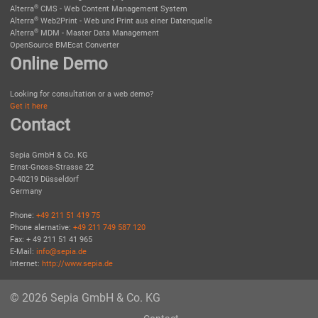
®
Alterra
CMS - Web Content Management System
®
Alterra
Web2Print - Web und Print aus einer Datenquelle
®
Alterra
MDM - Master Data Management
OpenSource BMEcat Converter
Online Demo
Looking for consultation or a web demo?
Get it here
Contact
Sepia GmbH & Co. KG
Ernst-Gnoss-Strasse 22
D-40219 Düsseldorf
Germany
Phone:
+49 211 51 419 75
Phone alernative:
+49 211 749 587 120
Fax: + 49 211 51 41 965
E-Mail:
info@sepia.de
Internet:
http://www.sepia.de
© 2026 Sepia GmbH & Co. KG