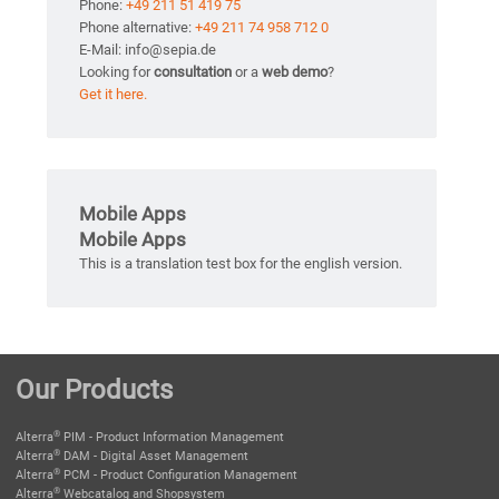
Phone:
+49 211 51 419 75
Phone alternative:
+49 211 74 958 712 0
E-Mail: info@sepia.de
Looking for
consultation
or a
web demo
?
Get it here.
Mobile Apps
Mobile Apps
This is a translation test box for the english version.
Our Products
®
Alterra
PIM - Product Information Management
®
Alterra
DAM - Digital Asset Management
®
Alterra
PCM - Product Configuration Management
®
Alterra
Webcatalog and Shopsystem