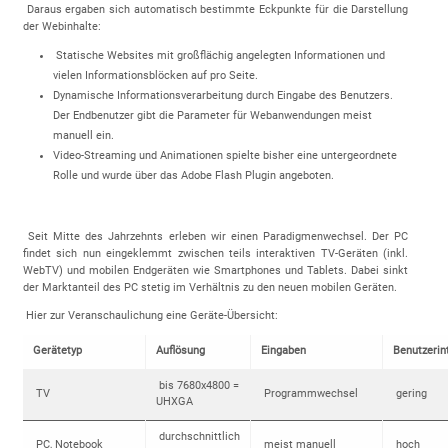
Daraus ergaben sich automatisch bestimmte Eckpunkte für die Darstellung
der Webinhalte:
Statische Websites mit großflächig angelegten Informationen und
vielen Informationsblöcken auf pro Seite.
Dynamische Informationsverarbeitung durch Eingabe des Benutzers.
Der Endbenutzer gibt die Parameter für Webanwendungen meist
manuell ein.
Video-Streaming und Animationen spielte bisher eine untergeordnete
Rolle und wurde über das Adobe Flash Plugin angeboten.
Seit Mitte des Jahrzehnts erleben wir einen Paradigmenwechsel. Der PC
findet sich nun eingeklemmt zwischen teils interaktiven TV-Geräten (inkl.
WebTV) und mobilen Endgeräten wie Smartphones und Tablets. Dabei sinkt
der Marktanteil des PC stetig im Verhältnis zu den neuen mobilen Geräten.
Hier zur Veranschaulichung eine Geräte-Übersicht:
Gerätetyp
Auflösung
Eingaben
Benutzerin
bis 7680x4800 =
TV
Programmwechsel
gering
UHXGA
durchschnittlich
PC, Notebook
meist manuell
hoch